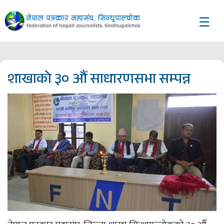
☰
शाखाको ३० औँ साधारणसभा सम्पन्न