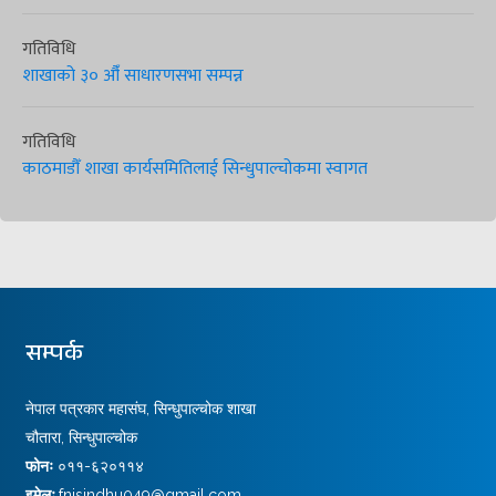
गतिविधि
शाखाको ३० औँ साधारणसभा सम्पन्न
गतिविधि
काठमाडौँ शाखा कार्यसमितिलाई सिन्धुपाल्चोकमा स्वागत
सम्पर्क
नेपाल पत्रकार महासंघ, सिन्धुपाल्चोक शाखा
चौतारा, सिन्धुपाल्चोक
फोनः
०११-६२०११४
इमेलः
fnjsindhu049@gmail.com